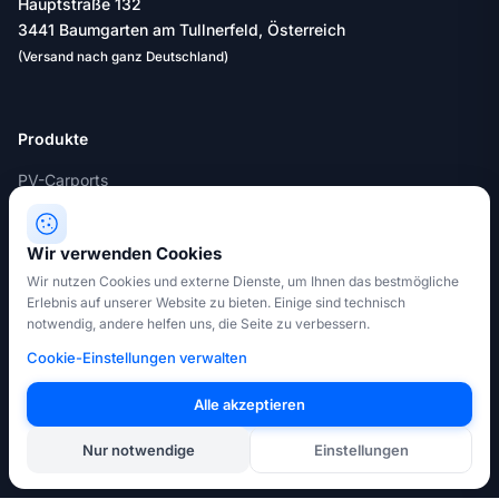
Hauptstraße 132
3441 Baumgarten am Tullnerfeld, Österreich
(Versand nach ganz Deutschland)
Produkte
PV-Carports
PV-Module
Wir verwenden Cookies
E-Ladestationen
Wir nutzen Cookies und externe Dienste, um Ihnen das bestmögliche
Online-Shop
Erlebnis auf unserer Website zu bieten. Einige sind technisch
notwendig, andere helfen uns, die Seite zu verbessern.
Service
Cookie-Einstellungen verwalten
Konfigurator
Alle akzeptieren
Live-Strompreis
Nur notwendige
Einstellungen
Über Uns